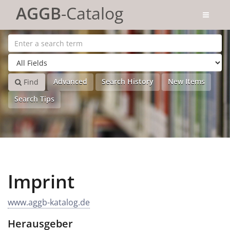
Skip to content
AGGB
-Catalog
Advanced
Search History
New Items
Find
Search Tips
Imprint
www.aggb-katalog.de
Herausgeber