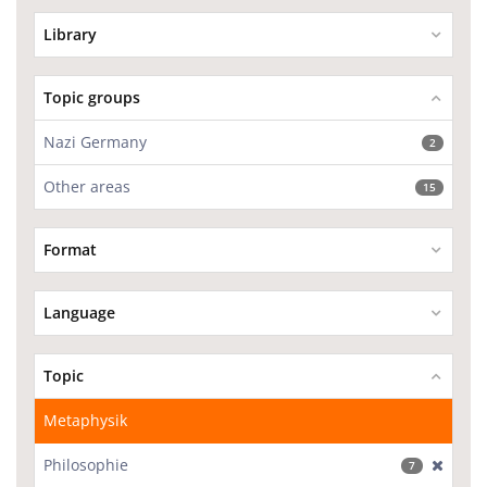
Library
Topic groups
Nazi Germany
2
Other areas
15
Format
Language
Topic
Metaphysik
Philosophie
[excl
7