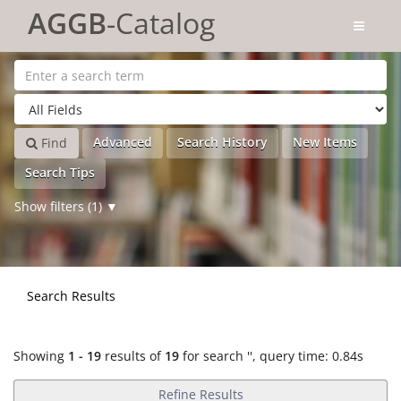
Showing
Skip to content
1 - 19
results of
19
for search '
'
AGGB
-Catalog
Advanced
Search History
New Items
Find
Search Tips
Show filters (1)
Search Results
Showing
1 - 19
results of
19
for search '
'
, query time: 0.84s
Refine Results