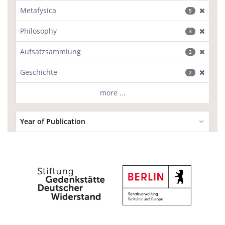
Metafysica
[excl
5
Philosophy
[excl
3
Aufsatzsammlung
[excl
2
Geschichte
[excl
2
more ...
Year of Publication