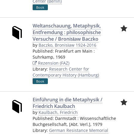
Center (Berlin)
Book
Weltanschauung, Metaphysik,
Entfremdung : philosophische
Versuche / Bronisław Baczko
by
Baczko, Bronisław 1924-2016
Published:
Frankfurt am Main
:
Suhrkamp
,
1969
Rezension (FAZ)
Library:
Research Center for
Contemporary History (Hamburg)
Book
Einführung in die Metaphysik /
Friedrich Kaulbach
by
Kaulbach, Friedrich
Published:
Darmstadt
:
Wissenschaftliche
Buchgesellschaft, [Abt. Verl.]
,
1979
Library:
German Resistance Memorial