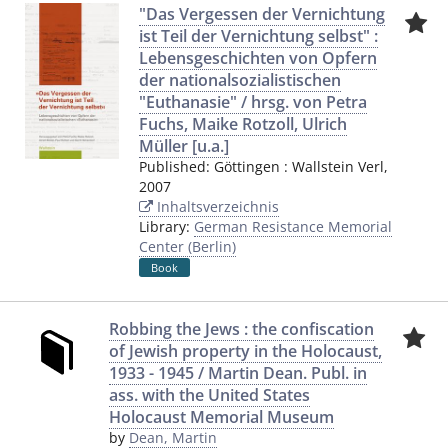
"Das Vergessen der Vernichtung
ist Teil der Vernichtung selbst" :
Lebensgeschichten von Opfern
der nationalsozialistischen
"Euthanasie" / hrsg. von Petra
Fuchs, Maike Rotzoll, Ulrich
Müller [u.a.]
Published:
Göttingen
:
Wallstein Verl
,
2007
Inhaltsverzeichnis
Library:
German Resistance Memorial
Center (Berlin)
Book
Robbing the Jews : the confiscation
of Jewish property in the Holocaust,
1933 - 1945 / Martin Dean. Publ. in
ass. with the United States
Holocaust Memorial Museum
by
Dean, Martin