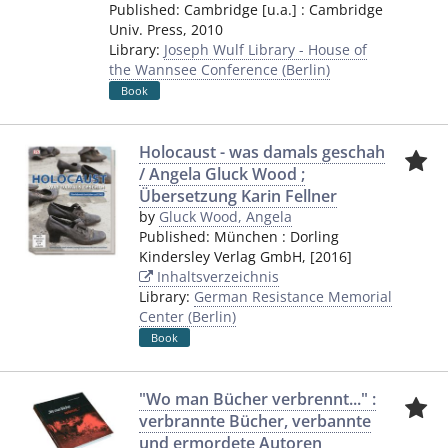
Published:
Cambridge [u.a.]
:
Cambridge
Univ. Press
,
2010
Library:
Joseph Wulf Library - House of
the Wannsee Conference (Berlin)
Book
Holocaust - was damals geschah
/ Angela Gluck Wood ;
Übersetzung Karin Fellner
by
Gluck Wood, Angela
Published:
München
:
Dorling
Kindersley Verlag GmbH
,
[2016]
Inhaltsverzeichnis
Library:
German Resistance Memorial
Center (Berlin)
Book
"Wo man Bücher verbrennt..." :
verbrannte Bücher, verbannte
und ermordete Autoren