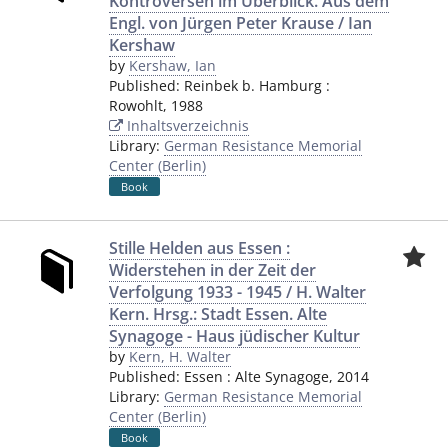
Kontroversen im Überblick. Aus dem
Engl. von Jürgen Peter Krause / Ian
Kershaw
by
Kershaw, Ian
Published:
Reinbek b. Hamburg
:
Rowohlt
,
1988
Inhaltsverzeichnis
Library:
German Resistance Memorial
Center (Berlin)
Book
Stille Helden aus Essen :
Widerstehen in der Zeit der
Verfolgung 1933 - 1945 / H. Walter
Kern. Hrsg.: Stadt Essen. Alte
Synagoge - Haus jüdischer Kultur
by
Kern, H. Walter
Published:
Essen
:
Alte Synagoge
,
2014
Library:
German Resistance Memorial
Center (Berlin)
Book