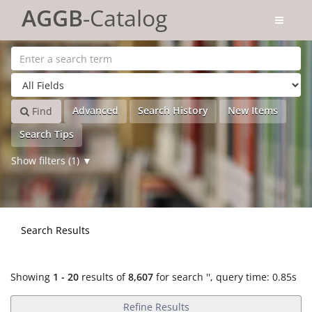
Showing
Skip to content
1 - 20
results of
8,607
for search '
'
AGGB
-Catalog
Advanced
Search History
New Items
Find
Search Tips
Show filters (1)
Search Results
Showing
1 - 20
results of
8,607
for search '
'
, query time: 0.85s
Refine Results