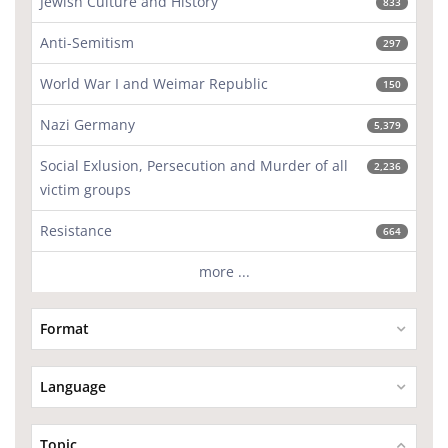
Jewish Culture and History
833
Anti-Semitism
297
World War I and Weimar Republic
150
Nazi Germany
5,379
Social Exlusion, Persecution and Murder of all
2,236
victim groups
Resistance
664
more ...
Format
Language
Topic