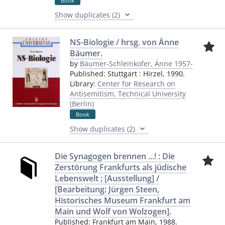
Book
Show duplicates (2)
NS-Biologie / hrsg. von Änne
Bäumer.
by
Bäumer-Schleinkofer, Änne 1957-
Published:
Stuttgart
:
Hirzel
,
1990.
Library:
Center for Research on
Antisemitism, Technical University
(Berlin)
Book
Show duplicates (2)
Die Synagogen brennen ...! : Die
Zerstörung Frankfurts als jüdische
Lebenswelt ; [Ausstellung] /
[Bearbeitung: Jürgen Steen,
Historisches Museum Frankfurt am
Main und Wolf von Wolzogen].
Published:
Frankfurt am Main
,
1988.