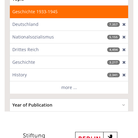
Geschichte 1933-1945
Deutschland
[excl
7,357
Nationalsozialismus
[excl
5,155
Drittes Reich
[excl
4,494
Geschichte
[excl
3,217
History
[excl
2,341
more ...
Year of Publication