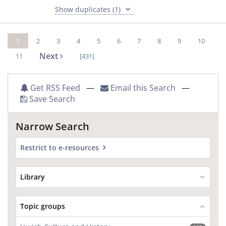
Show duplicates (1)
1
2
3
4
5
6
7
8
9
10
Next
11
[431]
Get RSS Feed
—
Email this Search
—
Save Search
Narrow Search
Restrict to e-resources
Library
Topic groups