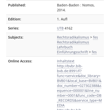
Published:
Baden-Baden
:
Nomos
,
2014.
Edition:
1. Aufl
Series:
UTB
4162
Subjects:
Rechtsradikalismus
>
fes
Rechtsradikalismus
Lehrbuch
Einführungsschrift
>
fes
Online Access:
Inhaltstext
http://bvbr.bib-
bvb.de:8991/F?
func=service&doc_library=
BVB01&local_base=BVB01&
doc_number=027302388&s
equence=000001&line_nu
mber=0001&func_code=DB
_RECORDS&service_type=M
EDIA