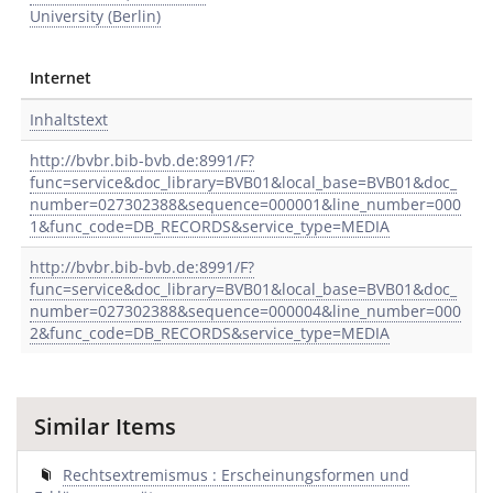
University (Berlin)
Internet
Inhaltstext
http://bvbr.bib-bvb.de:8991/F?
func=service&doc_library=BVB01&local_base=BVB01&doc_
number=027302388&sequence=000001&line_number=000
1&func_code=DB_RECORDS&service_type=MEDIA
http://bvbr.bib-bvb.de:8991/F?
func=service&doc_library=BVB01&local_base=BVB01&doc_
number=027302388&sequence=000004&line_number=000
2&func_code=DB_RECORDS&service_type=MEDIA
Similar Items
Rechtsextremismus : Erscheinungsformen und