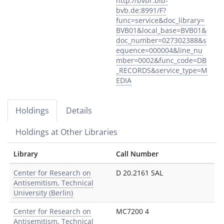
http://bvbr.bib-
bvb.de:8991/F?
func=service&doc_library=
BVB01&local_base=BVB01&
doc_number=027302388&s
equence=000004&line_nu
mber=0002&func_code=DB
_RECORDS&service_type=M
EDIA
Holdings
Details
Holdings at Other Libraries
Library
Call Number
Center for Research on
D 20.2161 SAL
Antisemitism, Technical
University (Berlin)
Center for Research on
MC7200 4
Antisemitism, Technical