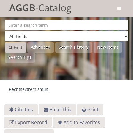
Skip to content
AGGB
-Catalog
Advanced
Search History
New Items
Find
Search Tips
Rechtsextremismus
Cite this
Email this
Print
Export Record
Add to Favorites