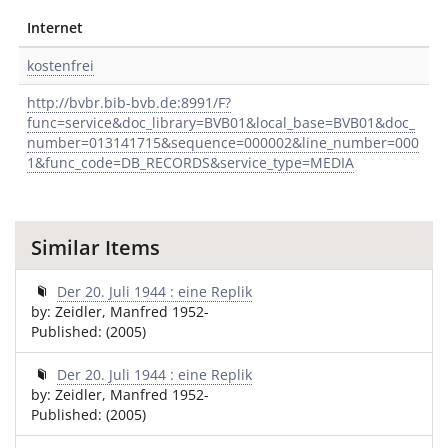
Internet
kostenfrei
http://bvbr.bib-bvb.de:8991/F?
func=service&doc_library=BVB01&local_base=BVB01&doc_
number=013141715&sequence=000002&line_number=000
1&func_code=DB_RECORDS&service_type=MEDIA
Similar Items
Der 20. Juli 1944 : eine Replik
by: Zeidler, Manfred 1952-
Published: (2005)
Der 20. Juli 1944 : eine Replik
by: Zeidler, Manfred 1952-
Published: (2005)