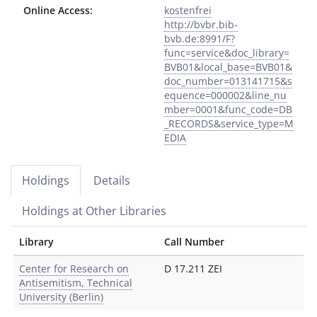
Online Access:
kostenfrei
http://bvbr.bib-
bvb.de:8991/F?
func=service&doc_library=
BVB01&local_base=BVB01&
doc_number=013141715&s
equence=000002&line_nu
mber=0001&func_code=DB
_RECORDS&service_type=M
EDIA
Holdings
Details
Holdings at Other Libraries
Library
Call Number
Center for Research on
D 17.211 ZEI
Antisemitism, Technical
University (Berlin)