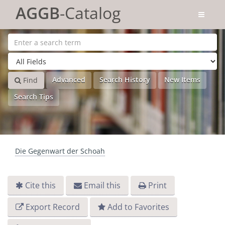
Skip to content
AGGB
-Catalog
Advanced
Search History
New Items
Find
Search Tips
Die Gegenwart der Schoah
Cite this
Email this
Print
Export Record
Add to Favorites