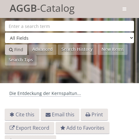
Skip to content
AGGB
-Catalog
Advanced
Search History
New Items
Find
Search Tips
Die Entdeckung der Kernspaltun...
Cite this
Email this
Print
Export Record
Add to Favorites