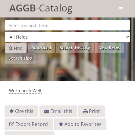
Skip to content
AGGB
-Catalog
Advanced
Search History
New Items
Find
Search Tips
Wozu noch Welt
Cite this
Email this
Print
Export Record
Add to Favorites