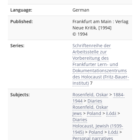
Language:
German
Published:
Frankfurt am Main
:
Verlag
Neue Kritik
,
[1994]
© 1994
Series:
Schriftenreihe der
Arbeitsstelle zur
Vorbereitung des
Frankfurter Lern- und
Dokumentationszentrums
des Holocaust (Fritz-Bauer-
Institut)
7
Subjects:
Rosenfeld, Oskar
>
1884-
1944
>
Diaries
Rosenfeld, Oskar
Jews
>
Poland
>
Łódź
>
Diaries
Holocaust, Jewish (1939-
1945)
>
Poland
>
Łódź
>
Personal narratives