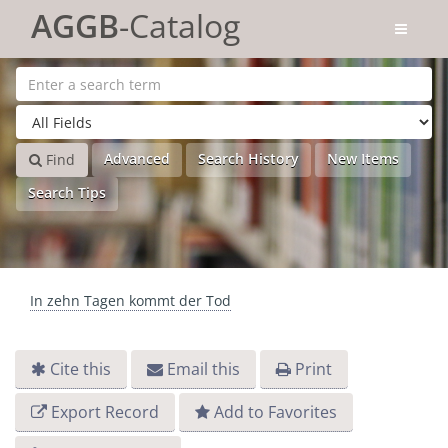
Skip to content
AGGB
-Catalog
Advanced
Search History
New Items
Find
Search Tips
In zehn Tagen kommt der Tod
Cite this
Email this
Print
Export Record
Add to Favorites