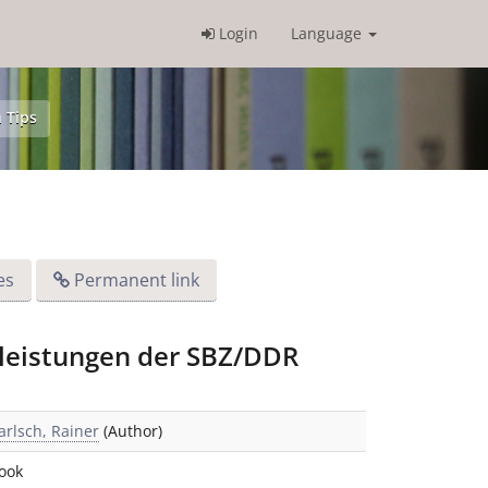
Login
Language
 Tips
es
Permanent link
nsleistungen der SBZ/DDR
arlsch, Rainer
(Author)
ook