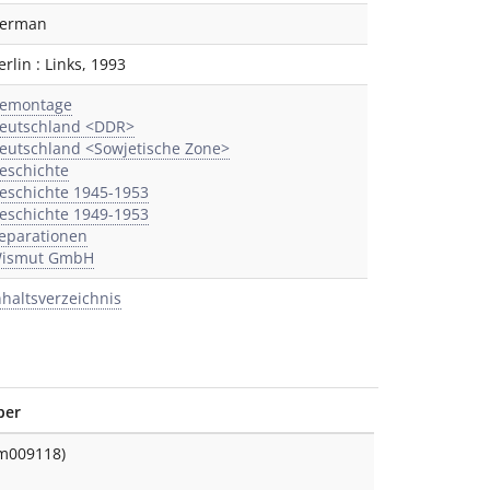
erman
erlin
:
Links
,
1993
emontage
eutschland <DDR>
eutschland <Sowjetische Zone>
eschichte
eschichte 1945-1953
eschichte 1949-1953
eparationen
ismut GmbH
nhaltsverzeichnis
ber
(m009118)