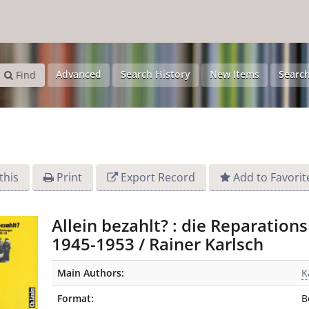
Advanced
Search History
New Items
Search
Find
this
Print
Export Record
Add to Favorit
Allein bezahlt? : die Reparatio
1945-1953 / Rainer Karlsch
Bibliographic Details
Main Authors:
K
Format:
B