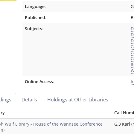
Language:
G
Published:
B
Subjects:
D
D
D
G
G
G
R
W
Online Access:
I
dings
Details
Holdings at Other Libraries
ary
Call Num
ph Wulf Library - House of the Wannsee Conference
G.3 Karl 
in)