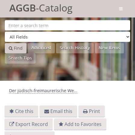
Skip to content
AGGB
-Catalog
Advanced
Search History
New Items
Find
Search Tips
Der jüdisch-freimaurerische We...
Cite this
Email this
Print
Export Record
Add to Favorites