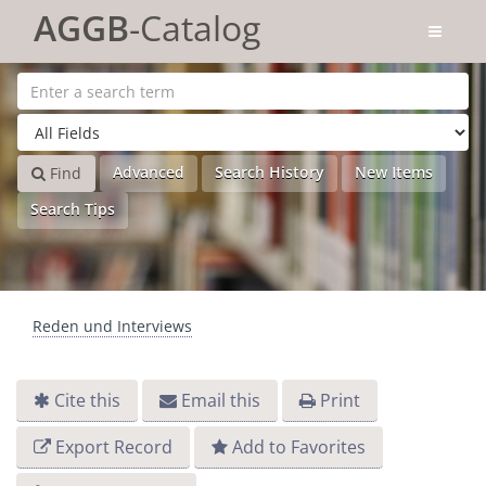
Skip to content
AGGB
-Catalog
Advanced
Search History
New Items
Find
Search Tips
Reden und Interviews
Cite this
Email this
Print
Export Record
Add to Favorites