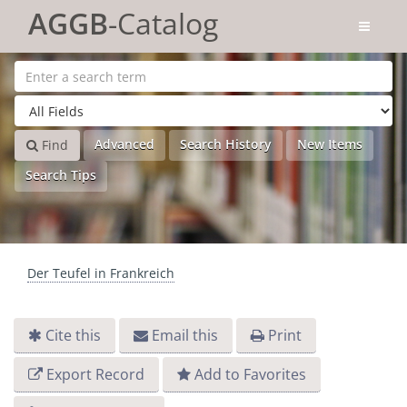
Skip to content
AGGB
-Catalog
Advanced
Search History
New Items
Find
Search Tips
Der Teufel in Frankreich
Cite this
Email this
Print
Export Record
Add to Favorites