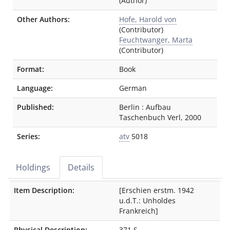
(Author)
Other Authors:
Hofe, Harold von
(Contributor)
Feuchtwanger, Marta
(Contributor)
Format:
Book
Language:
German
Published:
Berlin
:
Aufbau
Taschenbuch Verl
,
2000
Series:
atv
5018
Holdings
Details
Details
Item Description:
[Erschien erstm. 1942
u.d.T.: Unholdes
Frankreich]
Physical Description:
371 S.