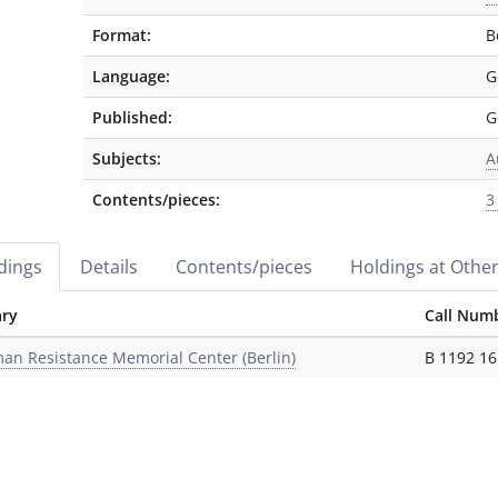
Format:
B
Language:
G
Published:
G
Subjects:
A
Contents/pieces:
3
dings
Details
Contents/pieces
Holdings at Other
ary
Call Num
an Resistance Memorial Center (Berlin)
B 1192 16