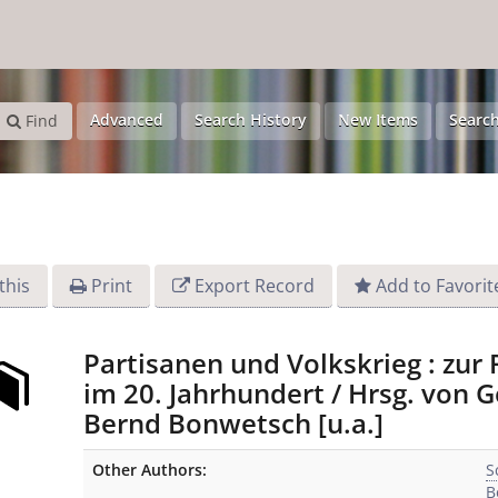
Advanced
Search History
New Items
Search
Find
this
Print
Export Record
Add to Favorit
Partisanen und Volkskrieg : zur
im 20. Jahrhundert / Hrsg. von G
Bernd Bonwetsch [u.a.]
Bibliographic Details
Other Authors:
S
B