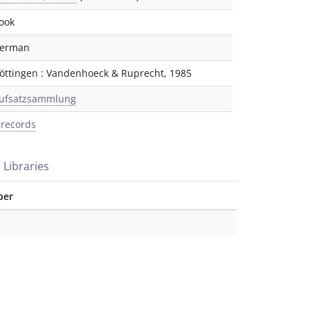
ook
erman
öttingen
:
Vandenhoeck & Ruprecht
,
1985
ufsatzsammlung
 records
 Libraries
ber