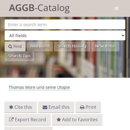
Skip to content
AGGB
-Catalog
Advanced
Search History
New Items
Find
Search Tips
Thomas More und seine Utopie
Cite this
Email this
Print
Export Record
Add to Favorites